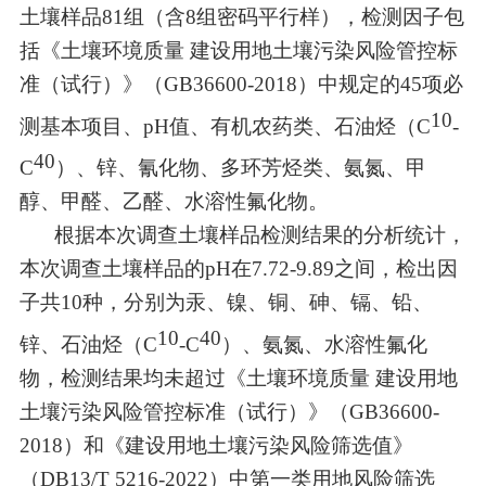
土壤样品
81
组（含
8
组密码平行样），检测因子
包
括
《土壤环境质量
建设用地土壤污染风险管控标
准（试行）》（
GB36600-2018
）中规定的
45
项必
10
测基本项目、
pH
值、
有机农药类
、石油烃（
C
-
40
C
）、
锌
、氰化物、多环芳烃类
、
氨氮、甲
醇、甲醛、乙醛、水溶性氟化物。
根据本次调查土壤样品检测结果的分析统计，
本次调查土壤样品的
pH
在
7.72-9.89
之间，检出因
子共
10
种，分别为汞、镍、铜、砷、镉、铅
、
10
40
锌
、石油烃（
C
-C
）、
氨氮、水溶性
氟化
物，检测结果均未超过《土壤环境质量
建设用地
土壤污染风险管控标准（试行）》（
GB36600-
2018
）和《建设用地土壤污染风险筛选值》
（
DB13/T 5216-2022
）中第一类用地风险筛选