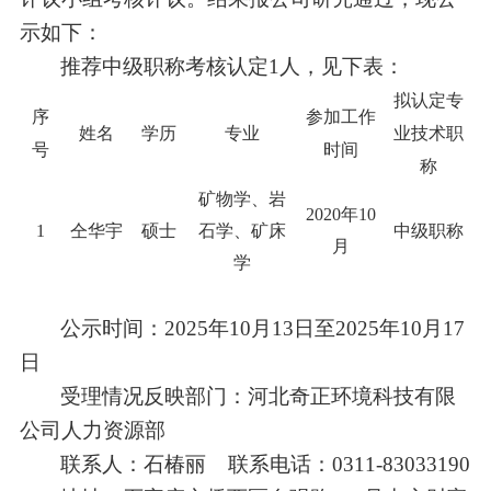
示如下：
推荐中级职称考核认定
1
人，见下表：
拟认定专
序
参加工作
姓名
学历
专业
业技术职
号
时间
称
矿物学、岩
2
020
年10
1
仝华宇
硕士
石学、矿床
中级职称
月
学
公示时间：2
025
年
10
月
13
日至2
025
年
10
月
17
日
受理情况反映部门：河北奇正环境科技有限
公司人力资源部
联系人：石椿丽
联系电话：0311-83033190